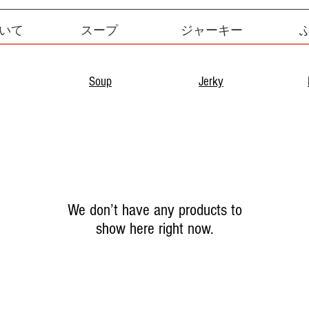
いて
スープ
ジャーキー
Soup
Jerky
We don’t have any products to
show here right now.