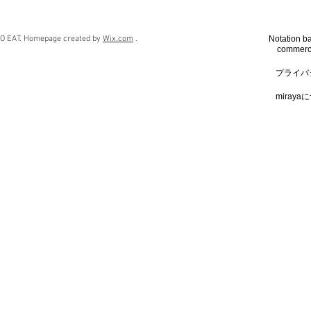
O EAT.
Homepage created by
Wix.com
.
Notation ba
commerci
プライバ
​miray