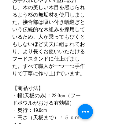
お手入れしやすいH型に設計
し、木の美しい木目を感じられ
るよう杉の無垢材を使用しまし
た。接合部は吸い付き蟻継ぎと
いう伝統的な木組みを採用して
いるため、人が乗ってもびくと
もしないほど丈夫に組まれてお
り、より長くお使いいただける
フードスタンドに仕上げまし
た。すべて職人が一つ一つ手作
りで丁寧に作り上げています。
【商品寸法】
・幅(天板のみ)：22.0㎝（フー
ドボウルがおける有効幅）
・奥行：19.0cm
・高さ（天板まで）：５ｃｍ～
４０ｃｍ