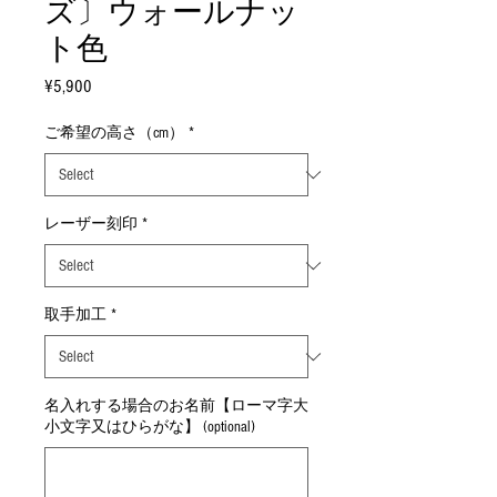
ズ〕ウォールナッ
ト色
Price
¥5,900
ご希望の高さ（cm）
*
レーザー刻印
*
取手加工
*
名入れする場合のお名前【ローマ字大
小文字又はひらがな】 (optional)