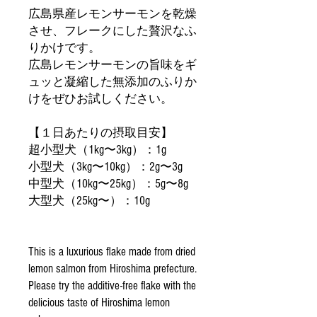
広島県産レモンサーモンを乾燥
させ、フレークにした贅沢なふ
りかけです。
広島レモンサーモンの旨味をギ
ュッと凝縮した無添加のふりか
けをぜひお試しください。
【１日あたりの摂取目安】
超小型犬（1kg〜3kg）：1g
小型犬（3kg〜10kg）：2g〜3g
中型犬（10kg〜25kg）：5g〜8g
大型犬（25kg〜）：10g
This is a luxurious flake made from dried
lemon salmon from Hiroshima prefecture.
Please try the additive-free flake with the
delicious taste of Hiroshima lemon