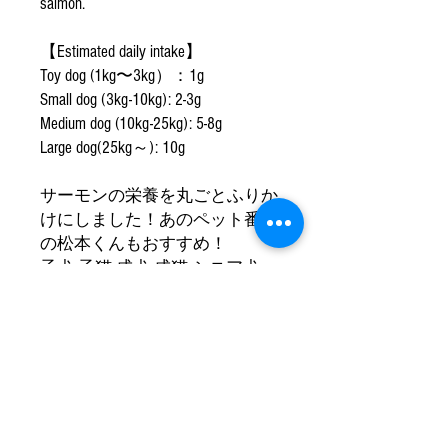
salmon.
【Estimated daily intake】
Toy dog (1kg〜3kg）：1g
Small dog (3kg-10kg): 2-3g
Medium dog (10kg-25kg): 5-8g
Large dog(25kg～): 10g
サーモンの栄養を丸ごとふりか
けにしました！あのペット番組
の松本くんもおすすめ！
子犬 子猫 成犬 成猫 シニア犬
シニア猫
Jimmy's Paw ジミーズパウ 【期
間限定】広島レモンサーモン
100% ふりかけ 30g 犬 猫 無添加
健康 パウダー 粉末 ドッグフー
ド ドックフード 犬ご飯 キャッ
トフード ペットフード 鮭 さけ