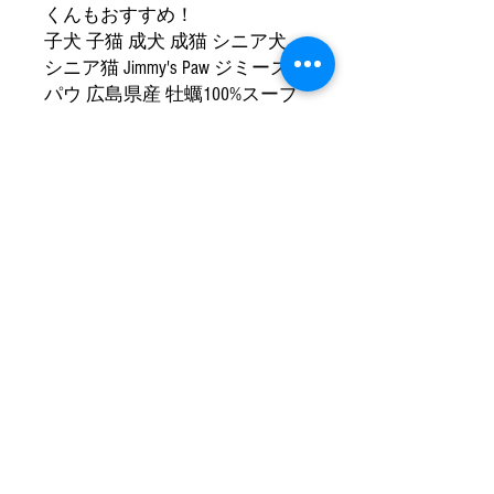
くんもおすすめ！
子犬 子猫 成犬 成猫 シニア犬
シニア猫 Jimmy's Paw ジミーズ
パウ 広島県産 牡蠣100%スープ
120g 犬 猫 スープ 牡蠣 無添加
ドッグフード ドックフード 犬
ご飯 キャットフード ペットフ
ード ウェットフード かき カキ
水分補給 栄養補給 健康 手作り
フード ご褒美 誕生日プレゼン
ト ギフト プレゼント 贈り物
商品情報 Product information
●原材料 ：牡蠣
返品・返金ポリシー
●内容量 ：120g
Return/Refund Policy
●原産国 ：日本（広島）
●保存方法 ：要冷凍
購入から7日以内かつ未開封・未解凍
●賞味期限 ：ご購入後、約4ヶ月間