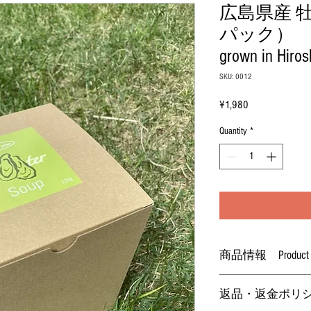
広島県産 牡
パック） Oyst
grown in Hiro
SKU: 0012
Price
¥1,980
Quantity
*
商品情報 Product inf
●原材料 ：牡蠣
返品・返金ポリシー Ret
●内容量 ：120g×5
●原産国 ：日本（広