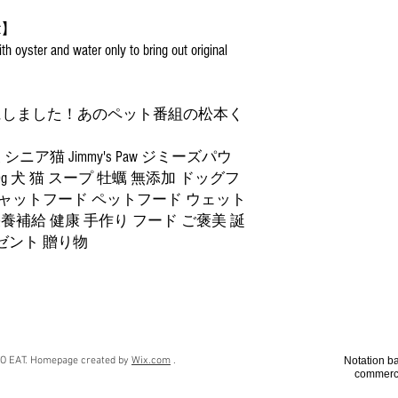
・This product is a dietar
at】
for the first time to make su
th oyster and water only to bring out original
condition.・Excessive con
not use this product if it d
Store in the freezer and c
White or brown lumps may b
にしました！あのペット番組の松本く
these are constituents of 
using natural ingredients, 
ニア猫 Jimmy's Paw ジミーズパウ
* Package labels are not at
0g 犬 猫 スープ 牡蠣 無添加 ドッグフ
キャットフード ペットフード ウェット
栄養補給 健康 手作り フード ご褒美 誕
ゼント 贈り物
O EAT.
Homepage created by
Wix.com
.
Notation ba
commerci