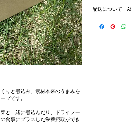
購入から7日以内か
●保存方法 ：要冷凍
配送について About
します。商品をご返
●賞味期限 ：ご購入
ていただいた後の返
に記載）
【店頭受け取り可能
い。返品手数料を販
・このスープは栄養
（要予約）
かかる配送料（冷凍
スしてお使いくださ
※店頭販売のみはし
ます。
・体に合わないこと
受け取りのみ店頭で
には少量でお試しく
をご選択ください。
We will refund only within
・食べすぎると便が
弊社は冷凍配送品と
Please note that you will b
・万が一体質に合わ
が、冷凍配送品と通
and confirmed that there a
・保存料不使用です
た場合は全て冷凍配
charged. Customers are res
めにお使いください
す。
flights) for returns.
・スープ内に白色や
ですので品質に問題
[Available at the store] Fr
※各スープへのパッ
(reservation required)
っくりと煮込み、素材本来のうまみを
スープです。
● Ingredient : oyster
*Not sold over the counter.
● Weight : 120g×5
at the store. Please select
● Product of Japan (Hirosh
野菜と一緒に煮込んだり、ドライフー
● Preservation : Keep Froz
段の食事にプラスした栄養摂取ができ
● Best before ：4 months