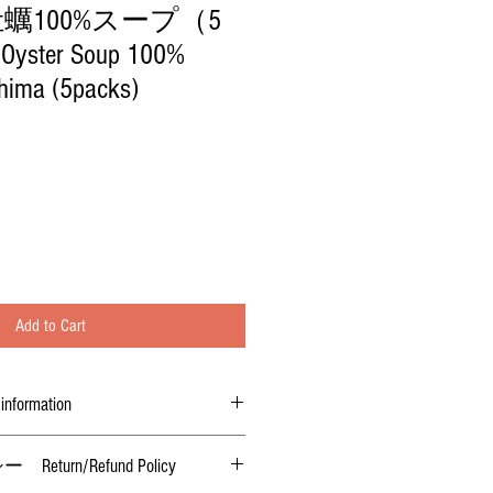
蠣100%スープ（5
er Soup 100%
shima (5packs)
Add to Cart
ormation
urn/Refund Policy
島）