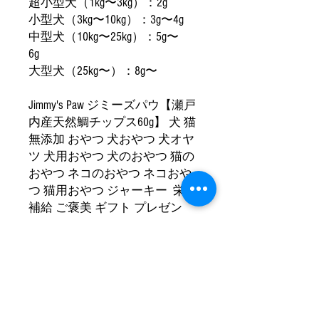
超小型犬（1kg〜3kg）：2g
小型犬（3kg〜10kg）：3g〜4g
中型犬（10kg〜25kg）：5g〜
6g
大型犬（25kg〜）：8g〜
Jimmy's Paw ジミーズパウ【瀬戸
内産天然鯛チップス60g】 犬 猫
無添加 おやつ 犬おやつ 犬オヤ
ツ 犬用おやつ 犬のおやつ 猫の
おやつ ネコのおやつ ネコおや
つ 猫用おやつ ジャーキー 栄養
補給 ご褒美 ギフト プレゼン
ト 子犬 子猫 成犬 成猫 シニア
犬 シニア猫 魚 さかな フィッシ
ュ 贈り物
商品情報 Product information