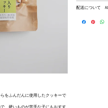
購入から7日以内か
●原産国 ：日本（広
配送について About
します。商品をご返
●保存方法 ：常温
ていただいた後の返
い。）
【店頭受け取り可能
い。返品手数料を販
●賞味期限 ：ご購入
（要予約）
かかる配送料（冷凍
記載）
※店頭販売のみはし
ます。
受け取りのみ店頭で
・この商品は栄養補
をご選択ください。
We will refund only within
さい。
弊社は冷凍配送品と
Please note that you will b
・体に合わないこと
が、冷凍配送品と通
and confirmed that there a
には少量でお試しく
た場合は全て冷凍配
charged. Customers are res
・食べすぎると便が
す。
flights) for returns.
・万が一体質に合わ
・保存料不使用です
[Available at the store] Fr
めにお使いください
(reservation required)
・天然食材をを使用
色、匂い等は多少の
*Not sold over the counter.
at the store. Please select
●Ingredient: Oyster,Soy 
からをふんだんに使用したクッキーで
●Weight:25g
●Product of Japan (Hirosh
●Storage: Room temperatu
ので、硬いものが苦手な子にもおすす