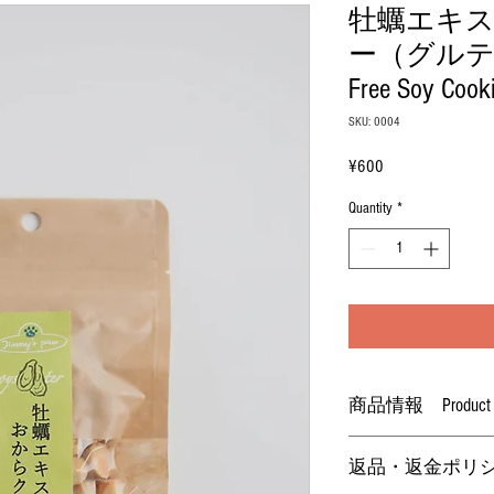
牡蠣エキ
ー（グルテン
Free Soy Cooki
SKU: 0004
Price
¥600
Quantity
*
商品情報 Product inf
●原材料 ：牡蠣、
返品・返金ポリシー Ret
イル
●内容量 ：25g