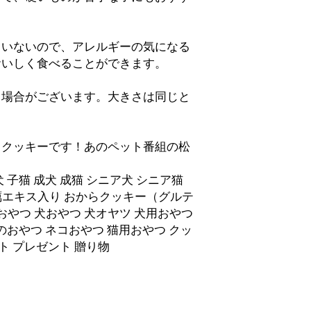
●Best before: 2months
・This product is a dietar
ていないので、アレルギーの気になる
eyes on their pets when pro
おいしく食べることができます。
provide small amount for the
your pet’s physical condi
る場合がございます。大きさは同じと
stool. ・Please do not use th
physical condition.・Store 
after opening. ・White or b
problem in quality as these 
らクッキーです！あのペット番組の松
handmade product using nat
may vary slightly.
 子猫 成犬 成猫 シニア犬 シニア猫
パウ 牡蠣エキス入り おからクッキー（グルテ
加 おやつ 犬おやつ 犬オヤツ 犬用おやつ
のおやつ ネコおやつ 猫用おやつ クッ
ト プレゼント 贈り物